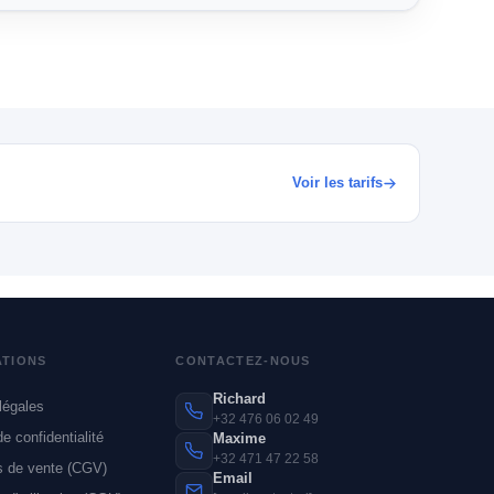
Voir les tarifs
ATIONS
CONTACTEZ-NOUS
Richard
légales
+32 476 06 02 49
de confidentialité
Maxime
+32 471 47 22 58
s de vente (CGV)
Email