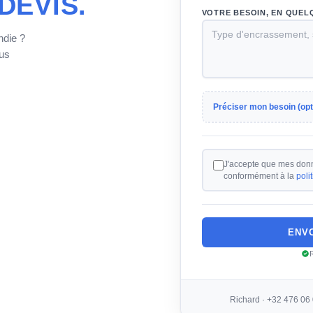
DEVIS.
VOTRE BESOIN, EN QUE
ndie ?
ous
Préciser mon besoin (opt
J'accepte que mes donné
conformément à la
poli
ENV
Richard · +32 476 06