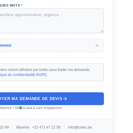
LQUES MOTS
*
ionnel)
es soient utilisées par Icetec pour traiter ma demande,
tique de confidentialité RGPD
.
OYER MA DEMANDE DE DEVIS
Réponse < 6h
Gratuit & sans engagement
 02 49
Maxime · +32 471 47 22 58
info@icetec.be