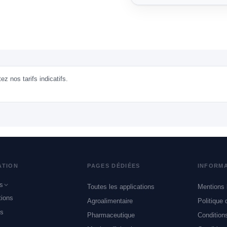
z nos tarifs indicatifs.
ATION
PAGES DÉDIÉES
INFORM
s
Toutes les applications
Mentions 
tions
trie & Production
Agroalimentaire
Politique 
os
limentaire, Labs &
Pharmaceutique
Condition
ma