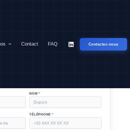
pos
Contact
FAQ
Contactez-nous
DEVIS
GRATUIT
 vous recontacte sous 6h ouvrables.
NOM
*
TÉLÉPHONE
*