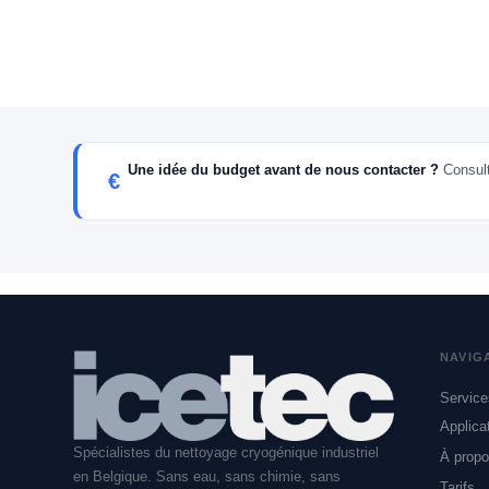
Une idée du budget avant de nous contacter ?
Consulte
€
NAVIG
Service
Applica
Indus
Spécialistes du nettoyage cryogénique industriel
À prop
Agroa
en Belgique. Sans eau, sans chimie, sans
Phar
Tarifs