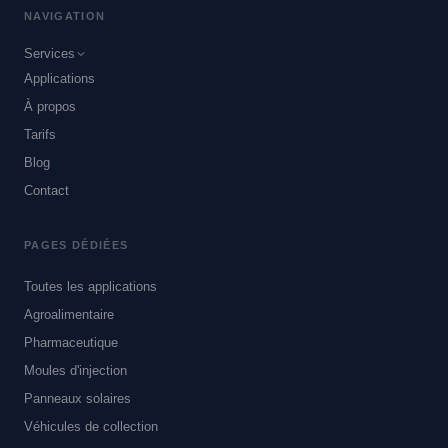
NAVIGATION
Services
Applications
Industrie & Production
À propos
Agroalimentaire, Labs & Pharma
Tarifs
Transport, Auto & Mobilité
Blog
Contact
Bâtiment & Patrimoine
Énergie & Techniques spéciales
PAGES DÉDIÉES
Post-incendie
Toutes les applications
Agroalimentaire
Pharmaceutique
Moules d'injection
Panneaux solaires
Véhicules de collection